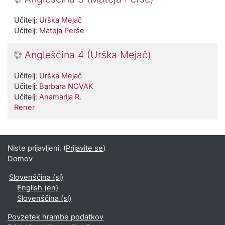
Učitelj:
Urška Mejač
Učitelj:
Mateja Perše
Angleščina 4 (Urška Mejač)
Učitelj:
Urška Mejač
Učitelj:
Barbara NOVAK
Učitelj:
Anamarija R.
Rener
Niste prijavljeni. (
Prijavite se
)
Domov
Slovenščina ‎(sl)‎
English ‎(en)‎
Slovenščina ‎(sl)‎
Povzetek hrambe podatkov