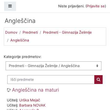
Preskoči na glavno vsebino
Stransko polje
Niste prijavljeni. (
Prijavite se
)
Angleščina
Domov
Predmeti
Predmeti - Gimnazija Želimlje
Angleščina
Kategorije predmetov:
Išči predmete
Išči p
Angleščina na maturi
Učitelj:
Urška Mejač
Učitelj:
Barbara NOVAK