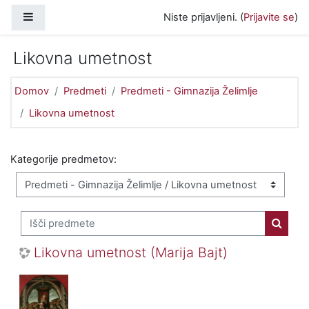
Preskoči na glavno vsebino
Stransko polje
Niste prijavljeni. (
Prijavite se
)
Likovna umetnost
Domov
Predmeti
Predmeti - Gimnazija Želimlje
Likovna umetnost
Kategorije predmetov:
Išči predmete
Išči p
Likovna umetnost (Marija Bajt)